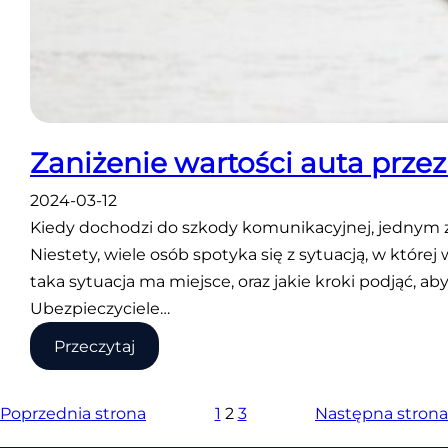
Zaniżenie wartości auta prze
2024-03-12
Kiedy dochodzi do szkody komunikacyjnej, jednym z
Niestety, wiele osób spotyka się z sytuacją, w któr
taka sytuacja ma miejsce, oraz jakie kroki podjąć, 
Ubezpieczyciele…
:
Przeczytaj
Zaniżenie
wartości
Poprzednia strona
1
2
3
Następna strona
auta