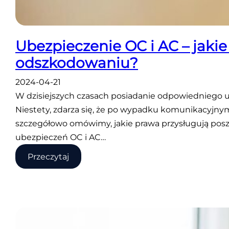
Ubezpieczenie OC i AC – jak
odszkodowaniu?
2024-04-21
W dzisiejszych czasach posiadanie odpowiedniego u
Niestety, zdarza się, że po wypadku komunikacyjn
szczegółowo omówimy, jakie prawa przysługują posz
ubezpieczeń OC i AC…
:
Przeczytaj
Ubezpieczenie
OC
i
AC
–