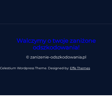
przez
ubezpieczyciela?
Jak
odzyskać
pełną
wartość?
Walczymy o twoje zaniżone
odszkodowania!
© zanizenie-odszkodowania.pl
Celestium Wordpress Theme. Designed by:
Effe Themes