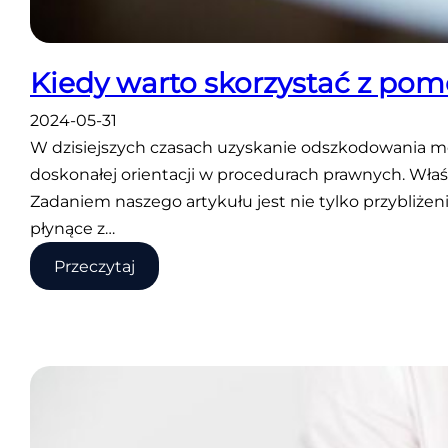
Kiedy warto skorzystać z po
2024-05-31
W dzisiejszych czasach uzyskanie odszkodowania m
doskonałej orientacji w procedurach prawnych. Wła
Zadaniem naszego artykułu jest nie tylko przybliżeni
płynące z…
:
Przeczytaj
Kiedy
warto
skorzystać
z
pomocy
prawnika