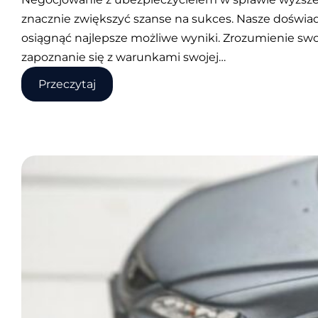
znacznie zwiększyć szanse na sukces. Nasze doświa
osiągnąć najlepsze możliwe wyniki. Zrozumienie sw
zapoznanie się z warunkami swojej…
:
Przeczytaj
5
wskazówek,
jak
negocjować
z
ubezpieczycielem
w
sprawie
wyższej
kwoty
odszkodowania