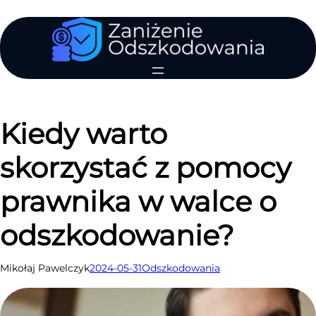
Przejdź
do
treści
Kiedy warto
skorzystać z pomocy
prawnika w walce o
odszkodowanie?
Mikołaj Pawelczyk
2024-05-31
Odszkodowania