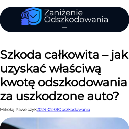
Przejdź
do
treści
Szkoda całkowita – jak
uzyskać właściwą
kwotę odszkodowania
za uszkodzone auto?
Mikołaj Pawelczyk
2024-02-01
Odszkodowania